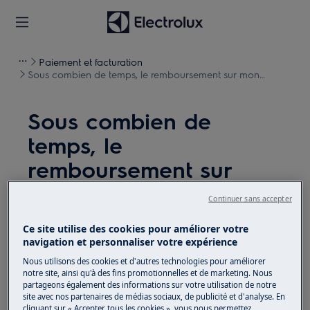
Paiement et facturation
Sous combien de temps, le remboursement sur mon
compte bancaire sera réalisé ?
Sous combien de
temps, le
remboursement sur
mon compte bancaire
Continuer sans accepter
sera réalisé ?
Ce site utilise des cookies pour améliorer votre
Dysfonctionnement
navigation et personnaliser votre expérience
Nous utilisons des cookies et d'autres technologies pour améliorer
Sous combien de temps, le remboursement sur
notre site, ainsi qu'à des fins promotionnelles et de marketing. Nous
mon compte bancaire sera réalisé ?
partageons également des informations sur votre utilisation de notre
site avec nos partenaires de médias sociaux, de publicité et d'analyse. En
cliquant sur « Accepter tous les cookies », vous nous permettez