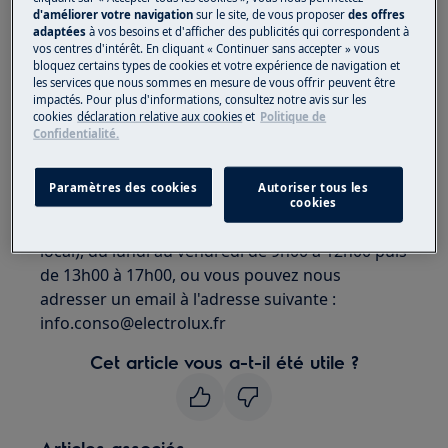
d'améliorer votre navigation
sur le site, de vous proposer
des offres
Solution
adaptées
à vos besoins et d'afficher des publicités qui correspondent à
vos centres d'intérêt. En cliquant « Continuer sans accepter » vous
Nous remboursons tous les paiements reçus,
bloquez certains types de cookies et votre expérience de navigation et
sous 30 jours à date de réception du produit et
les services que nous sommes en mesure de vous offrir peuvent être
impactés. Pour plus d'informations, consultez notre avis sur les
en fonction de l'éligibilité du produit. Sauf
cookies
déclaration relative aux cookies
et
Politique de
indication contraire, Electrolux rembourse en
Confidentialité.
utilisant le même mode de paiement que vous
avez utilisé pour acheter le produit. En cas de
Paramètres des cookies
Autoriser tous les
besoin, contactez notre service consommateurs
cookies
au 0 809 102 034 (service gratuit + prix appel
local), du lundi au vendredi de 9h00 à 12h00 puis
de 13h00 à 17h00, ou vous pouvez nous
adresser un email à l'adresse suivante :
info.conso@electrolux.fr
Cet article vous a-t-il été utile ?
Articles associés