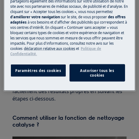
fonction sont doublés sur les côtés, le toit et
partageons également des informations sur votre utilisation de notre
site avec nos partenaires de médias sociaux, de publicité et d'analyse. En
l'arrière du four, tandis que d'autres ne l'ont qu'à
cliquant sur « Accepter tous les cookies », vous nous permettez
l'arrière du four. La doublure catalytique
d'améliorer votre navigation
sur le site, de vous proposer
des offres
adaptées
à vos besoins et d'afficher des publicités qui correspondent à
ressemble au papier de verre et les aliments ne
vos centres d'intérêt. En cliquant « Continuer sans accepter » vous
peuvent pas rester collés à la surface lorsqu'ils
bloquez certains types de cookies et votre expérience de navigation et
les services que nous sommes en mesure de vous offrir peuvent être
sont chauffés. Cela facilitera efficacement le
impactés. Pour plus d'informations, consultez notre avis sur les
maintien de votre four propre.
cookies
déclaration relative aux cookies
et
Politique de
Confidentialité.
Certains des modèles de four avec revêtement
catalytique ont un programme dédié pour le
Paramètres des cookies
Autoriser tous les
cookies
nettoyage catalytique, tandis que d'autres n'en
ont pas. Quoi qu'il en soit, vous obtiendrez
facilement des résultats propres en suivant les
étapes ci-dessous.
Comment utiliser la fonction de nettoyage
catalyse ?