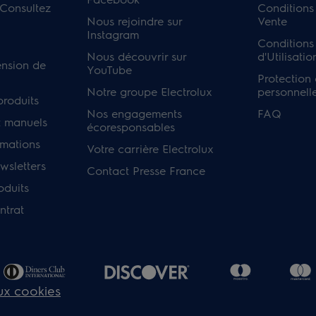
 Consultez
Conditions
Nous rejoindre sur
Vente
Instagram
Conditions
Nous découvrir sur
d'Utilisatio
ension de
YouTube
Protection
Notre groupe Electrolux
personnell
produits
Nos engagements
FAQ
 manuels
écoresponsables
rmations
Votre carrière Electrolux
sletters
Contact Presse France
oduits
ntrat
aux cookies