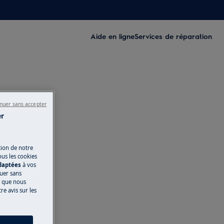
Aide en ligne
Services de réparation
nuer sans accepter
er
tion de notre
ous les cookies
adaptées
à vos
nuer sans
s que nous
e avis sur les