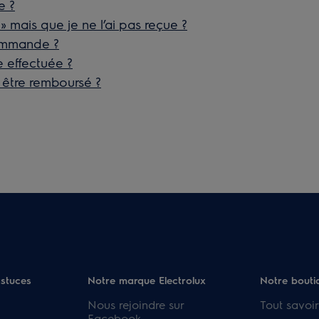
e ?
 mais que je ne l’ai pas reçue ?
ommande ?
e effectuée ?
 être remboursé ?
astuces
Notre marque Electrolux
Notre bouti
Nous rejoindre sur
Tout savoir
Facebook