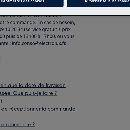
ctroménager, celle-ci est réalisée
Paramètres des cookies
Autoriser tous les cookie
 Notre prestataire prendra contact
e commande. Un créneau de 2
 votre commande. En cas de besoin,
10 20 34 (service gratuit + prix
h00 puis de 13h00 à 17h00, ou vous
nte : info.conso@electrolux.fr.
n que la date de livraison
ée. Que puis-je faire ?
 ?
e de réceptionner la commande
 ma commande ?