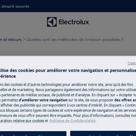
é d'esprit assurée
n et retours
Quelles sont les méthodes de livraison possibles ?
es de livraison possibles ?
Conti
tilise des cookies pour améliorer votre navigation et personnalis
périence
ns des cookies et d'autres technologies pour améliorer notre site, ainsi qu'à des fins
s ?
lles et de marketing. Nous partageons également des informations sur votre utilisa
s partenaires de médias sociaux, de publicité et d'analyse. En cliquant sur « Accepter t
s permettez
d'améliorer votre navigation
sur le site, de vous proposer
des offres 
'afficher des publicités qui correspondent à vos centres d'intérêt. En cliquant « Conti
ous bloquez certains types de cookies et votre expérience de navigation et les service
esure de vous offrir peuvent être impactés. Pour plus d'informations, consultez notr
oduit petit électroménager est
laration relative aux cookies
et
Politique de Confidentialité.
-vous du lundi au samedi.