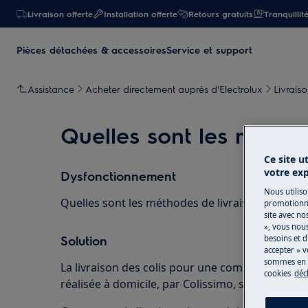
Livraison offerte
Installation offerte
Retours gratuits
Tranquillit
Pièces détachées & accessoires
Service et support
Assistance
Acheter directement auprès d'Electrolux
Livraiso
Quelles sont les méthod
Ce site u
votre ex
Dysfonctionnement
Nous utiliso
Quelles sont les méthodes de livraison possible
promotionne
site avec no
», vous nou
Solution
besoins et d
accepter » v
sommes en m
La livraison des colis pour une commande de pr
cookies
déc
réalisée à domicile, par Colissimo, sans rendez